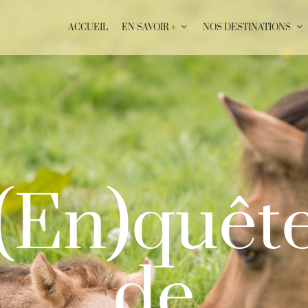
ACCUEIL
EN SAVOIR +
NOS DESTINATIONS
(
E
n
)
q
u
ê
t
d
e