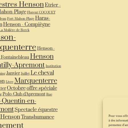
stres Henson
Etrier -
Mahon-Plage
Florent COCQUET
Haras-
leau
Fort-Mahon-Plage
n
Henson - Compiègne
La Molière de Berck
son-
quenterre
Henson -
Henson
 Fontainebleau
tilly-Apremont
Institution
Le cheval
Janvier
hing
Juillet
Marquenterre
on
Livre
Octobre
offre spéciale
ter
Polo-Club d'Apremont
at
Rue
-Quentin-en-
mont
Spectacle équestre
'Henson
Transhumance
Pour vous offri
à des informat
nement
permettez d'am