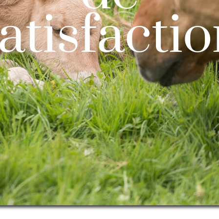
a
t
i
s
f
a
c
t
i
o