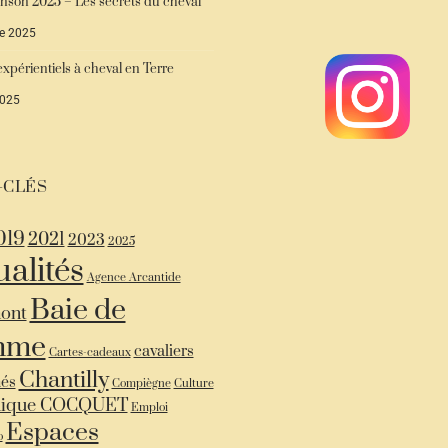
nson 2025 – Les secrets du cheval
e 2025
xpérientiels à cheval en Terre
2025
-CLÉS
019
2021
2023
2025
ualités
Agence Arcantide
Baie de
ont
mme
cavaliers
Cartes-cadeaux
Chantilly
més
Compiègne
Culture
ique COCQUET
Emploi
Espaces
o