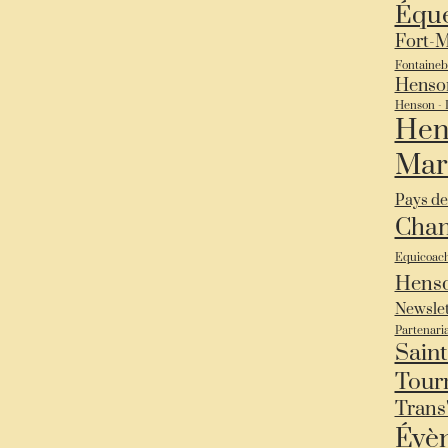
Éque
Fort-
Fontaineb
Henso
Henson - 
Hen
Mar
Pays de
Chan
Equicoac
Hens
Newslet
Partenari
Saint
Tour
Trans
Évè