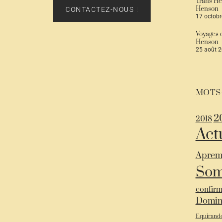
Trans’He
Henson
CONTACTEZ-NOUS !
17 octobr
Voyages e
Henson
25 août 
MOTS
2
2018
Act
Aprem
So
confir
Domin
Equirand